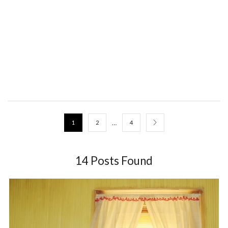
…
1
2
4
14
Posts Found