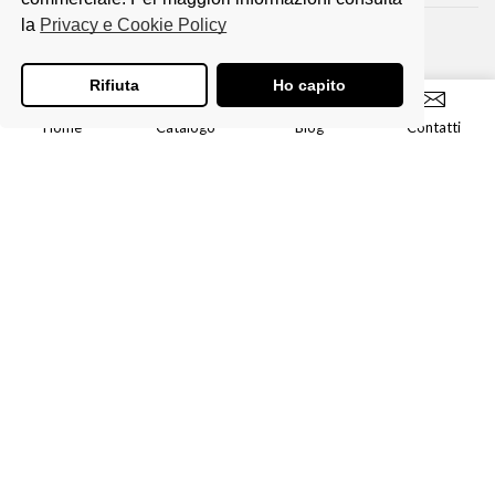
la
Privacy e Cookie Policy
Eventi
Fiere
Foto
News
Paisart
Rifiuta
Ho capito
TAGS PRODOTTI
Home
Catalogo
Blog
Contatti
ACCESSORI
ACCESSORI-CAPPELLI
CERAMICHE
Coffe
FOULARD
GIOIELLI
Maglietta
Magliette
Movitifemmu
Paco
T-Shirt
PAISART Artigianato Siciliano
- sito di esposizione Accessori,
Ceramiche Paco, Coffe, T-Shirt uomo/donna.
Per maggiori dettagli
contattateci
.
Photo by Cristina Corridore
-
Developed by Giovanni Di Mauro