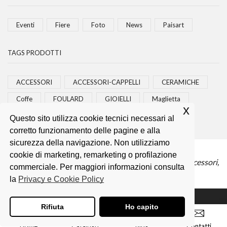
Eventi
Fiere
Foto
News
Paisart
TAGS PRODOTTI
ACCESSORI
ACCESSORI-CAPPELLI
CERAMICHE
Coffe
FOULARD
GIOIELLI
Maglietta
x
Magliette
Movitifemmu
Paco
T-Shirt
Questo sito utilizza cookie tecnici necessari al
corretto funzionamento delle pagine e alla
sicurezza della navigazione. Non utilizziamo
cookie di marketing, remarketing o profilazione
PAISART Artigianato Siciliano
- sito di esposizione Accessori,
commerciale. Per maggiori informazioni consulta
Ceramiche Paco, Coffe, T-Shirt uomo/donna.
la
Privacy e Cookie Policy
Per maggiori dettagli
contattateci
.
Rifiuta
Ho capito
Photo by Cristina Corridore
-
Developed by Giovanni Di Mauro
Home
Catalogo
Blog
Contatti