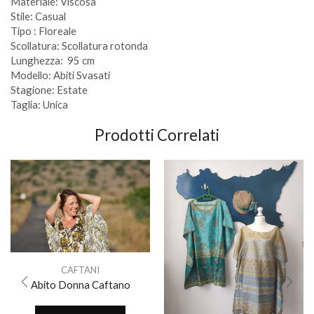
Materiale: Viscosa
Stile: Casual
Tipo : Floreale
Scollatura: Scollatura rotonda
Lunghezza: 95 cm
Modello: Abiti Svasati
Stagione: Estate
Taglia: Unica
Prodotti Correlati
CAFTANI
Abito Donna Caftano